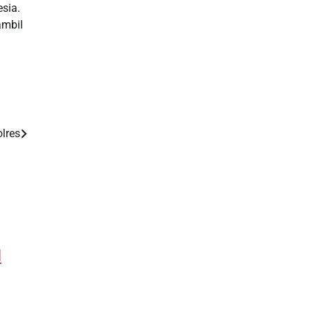
sia.
Slot Deposit Indosat
ambil
Togel sgp
Pengeluaran Macau
Togel hk
lres
Slot Gacor Hari Ini
Slot Deposit 5000
Slot Indosat
M
Slot Indosat
Slot Deposit 5000