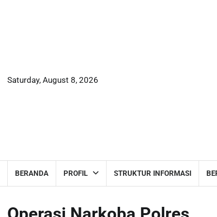
Skip
to
content
Saturday, August 8, 2026
BERANDA
PROFIL
STRUKTUR INFORMASI
BE
Operasi Narkoba Polres