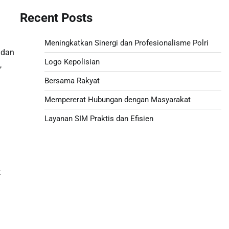
Recent Posts
Meningkatkan Sinergi dan Profesionalisme Polri
 dan
Logo Kepolisian
,
Bersama Rakyat
Mempererat Hubungan dengan Masyarakat
Layanan SIM Praktis dan Efisien
Togel hongkong hari ini
Togel HK
k
Live Draw SDY
Togel Macau