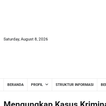
Skip
to
content
Saturday, August 8, 2026
BERANDA
PROFIL
STRUKTUR INFORMASI
BE
Mengungkap Kasus Krimin