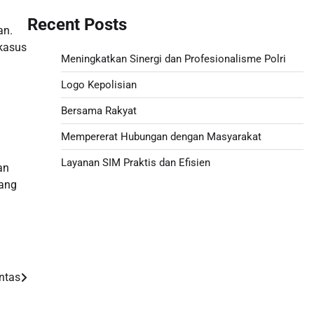
Recent Posts
an.
kasus
Meningkatkan Sinergi dan Profesionalisme Polri
Logo Kepolisian
Bersama Rakyat
Mempererat Hubungan dengan Masyarakat
Layanan SIM Praktis dan Efisien
an
yang
Togel hongkong hari ini
Togel HK
Live Draw SDY
ntas
Togel Macau