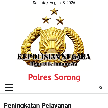
Skip
Saturday, August 8, 2026
to
content
Polres Sorong
Peningkatan Pelayanan