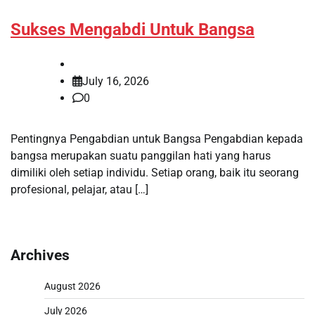
Sukses Mengabdi Untuk Bangsa
July 16, 2026
0
Pentingnya Pengabdian untuk Bangsa Pengabdian kepada
bangsa merupakan suatu panggilan hati yang harus
dimiliki oleh setiap individu. Setiap orang, baik itu seorang
profesional, pelajar, atau […]
Archives
August 2026
July 2026