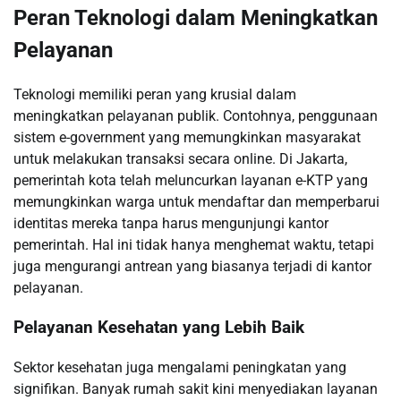
Peran Teknologi dalam Meningkatkan
Pelayanan
Teknologi memiliki peran yang krusial dalam
meningkatkan pelayanan publik. Contohnya, penggunaan
sistem e-government yang memungkinkan masyarakat
untuk melakukan transaksi secara online. Di Jakarta,
pemerintah kota telah meluncurkan layanan e-KTP yang
memungkinkan warga untuk mendaftar dan memperbarui
identitas mereka tanpa harus mengunjungi kantor
pemerintah. Hal ini tidak hanya menghemat waktu, tetapi
juga mengurangi antrean yang biasanya terjadi di kantor
pelayanan.
Pelayanan Kesehatan yang Lebih Baik
Sektor kesehatan juga mengalami peningkatan yang
signifikan. Banyak rumah sakit kini menyediakan layanan