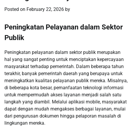
Posted on
February 22, 2026
by
Peningkatan Pelayanan dalam Sektor
Publik
Peningkatan pelayanan dalam sektor publik merupakan
hal yang sangat penting untuk menciptakan kepercayaan
masyarakat terhadap pemerintah. Dalam beberapa tahun
terakhir, banyak pemerintah daerah yang berupaya untuk
meningkatkan kualitas pelayanan publik mereka. Misalnya,
di beberapa kota besar, pemanfaatan teknologi informasi
untuk mempermudah akses layanan menjadi salah satu
langkah yang diambil. Melalui aplikasi mobile, masyarakat
dapat dengan mudah mengakses berbagai layanan, mulai
dari pengurusan dokumen hingga pelaporan masalah di
lingkungan mereka.