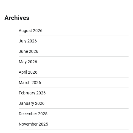
Archives
August 2026
July 2026
June 2026
May 2026
April 2026
March 2026
February 2026
January 2026
December 2025
November 2025