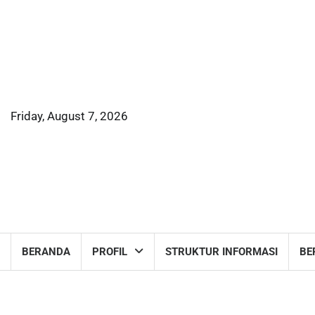
Skip
to
content
Friday, August 7, 2026
BERANDA
PROFIL
STRUKTUR INFORMASI
BE