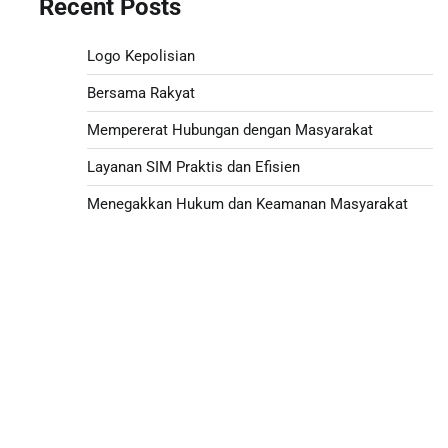
Recent Posts
Logo Kepolisian
Bersama Rakyat
Mempererat Hubungan dengan Masyarakat
Layanan SIM Praktis dan Efisien
Menegakkan Hukum dan Keamanan Masyarakat
Togel hongkong hari ini
Togel HK
Live Draw SDY
Togel Macau