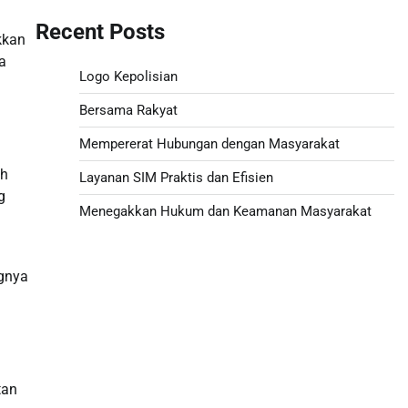
Recent Posts
kkan
a
Logo Kepolisian
Bersama Rakyat
Mempererat Hubungan dengan Masyarakat
ah
Layanan SIM Praktis dan Efisien
g
Menegakkan Hukum dan Keamanan Masyarakat
Togel hongkong hari ini
gnya
Togel HK
Live Draw SDY
tan
Togel Macau