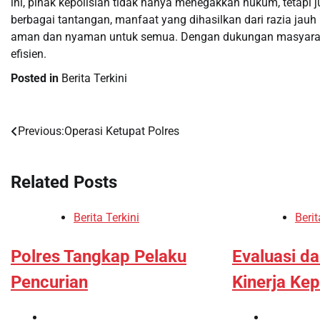
ini, pihak kepolisian tidak hanya menegakkan hukum, tetapi
berbagai tantangan, manfaat yang dihasilkan dari razia jauh
aman dan nyaman untuk semua. Dengan dukungan masyarakat,
efisien.
Posted in
Berita Terkini
Previous:
Operasi Ketupat Polres
Post
navigation
Related Posts
Berita Terkini
Berit
Polres Tangkap Pelaku
Evaluasi d
Pencurian
Kinerja Kep