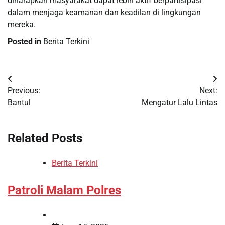
diharapkan masyarakat dapat lebih aktif berpartisipasi
dalam menjaga keamanan dan keadilan di lingkungan
mereka.
Posted in
Berita Terkini
Post
Previous:
Next:
navigation
Bantul
Mengatur Lalu Lintas
Related Posts
Berita Terkini
Patroli Malam Polres