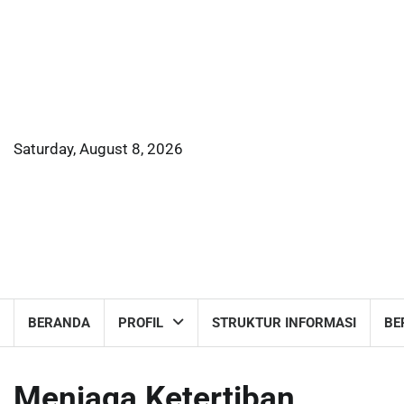
Skip
to
content
Saturday, August 8, 2026
BERANDA
PROFIL
STRUKTUR INFORMASI
BE
Menjaga Ketertiban