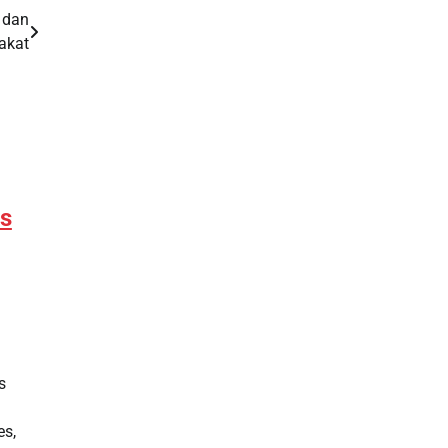
 dan
Slot Deposit Indosat
akat
Togel sgp
Pengeluaran Macau
Togel hk
es
Slot Gacor Hari Ini
Slot Deposit 5000
Slot Indosat
Slot Indosat
s
Slot Deposit 5000
es,