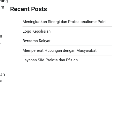
 yang
kum
Recent Posts
Meningkatkan Sinergi dan Profesionalisme Polri
Logo Kepolisian
ka
Bersama Rakyat
.
Mempererat Hubungan dengan Masyarakat
Layanan SIM Praktis dan Efisien
Togel hongkong hari ini
dan
an
Togel HK
Live Draw SDY
Togel Macau