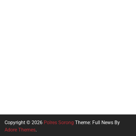
Slot Deposit 5000
Slot 5000
Pragmatic Play
Slot Indosat
Slot Gacor
Data HK
Copyright © 2026
Polres Sorong
Theme: Full News By
Adore Themes
.