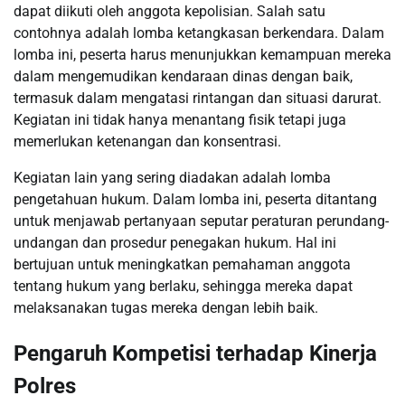
dapat diikuti oleh anggota kepolisian. Salah satu
contohnya adalah lomba ketangkasan berkendara. Dalam
lomba ini, peserta harus menunjukkan kemampuan mereka
dalam mengemudikan kendaraan dinas dengan baik,
termasuk dalam mengatasi rintangan dan situasi darurat.
Kegiatan ini tidak hanya menantang fisik tetapi juga
memerlukan ketenangan dan konsentrasi.
Kegiatan lain yang sering diadakan adalah lomba
pengetahuan hukum. Dalam lomba ini, peserta ditantang
untuk menjawab pertanyaan seputar peraturan perundang-
undangan dan prosedur penegakan hukum. Hal ini
bertujuan untuk meningkatkan pemahaman anggota
tentang hukum yang berlaku, sehingga mereka dapat
melaksanakan tugas mereka dengan lebih baik.
Pengaruh Kompetisi terhadap Kinerja
Polres