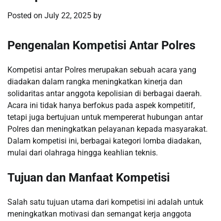
Posted on
July 22, 2025
by
Pengenalan Kompetisi Antar Polres
Kompetisi antar Polres merupakan sebuah acara yang
diadakan dalam rangka meningkatkan kinerja dan
solidaritas antar anggota kepolisian di berbagai daerah.
Acara ini tidak hanya berfokus pada aspek kompetitif,
tetapi juga bertujuan untuk mempererat hubungan antar
Polres dan meningkatkan pelayanan kepada masyarakat.
Dalam kompetisi ini, berbagai kategori lomba diadakan,
mulai dari olahraga hingga keahlian teknis.
Tujuan dan Manfaat Kompetisi
Salah satu tujuan utama dari kompetisi ini adalah untuk
meningkatkan motivasi dan semangat kerja anggota