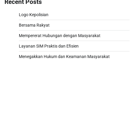
Recent Posts
Logo Kepolisian
Bersama Rakyat
Mempererat Hubungan dengan Masyarakat
Layanan SIM Praktis dan Efisien
Menegakkan Hukum dan Keamanan Masyarakat
Togel hongkong hari ini
Togel HK
Live Draw SDY
Togel Macau
Slot Deposit Indosat