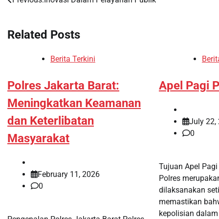
Post
navigation
Related Posts
Berita Terkini
Berit
Polres Jakarta Barat:
Apel Pagi P
Meningkatkan Keamanan
dan Keterlibatan
July 22,
0
Masyarakat
Tujuan Apel Pagi 
February 11, 2026
Polres merupakan
0
dilaksanakan seti
memastikan bahw
kepolisian dalam