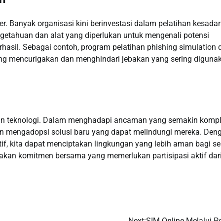
. Banyak organisasi kini berinvestasi dalam pelatihan kesada
tahuan dan alat yang diperlukan untuk mengenali potensi
asil. Sebagai contoh, program pelatihan phishing simulation 
g mencurigakan dan menghindari jebakan yang sering diguna
an teknologi. Dalam menghadapi ancaman yang semakin kompl
dan mengadopsi solusi baru yang dapat melindungi mereka. Den
f, kita dapat menciptakan lingkungan yang lebih aman bagi s
akan komitmen bersama yang memerlukan partisipasi aktif dar
Next:
SIM Online Melalui Po